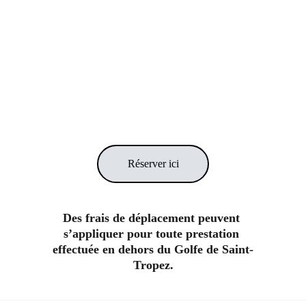
Massage Onavi sur table
150 €
Réserver ici
Des frais de déplacement peuvent 
s’appliquer pour toute prestation 
effectuée en dehors du Golfe de Saint-
Tropez.
© 2026 – LAURENCE LAUNAY. TOUS DROITS 
RÉSERVÉS.