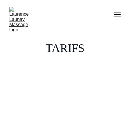
TARIFS
⏱️ 
60 MINUTES
Massage sportif
Massage relaxant
Massage intuitif